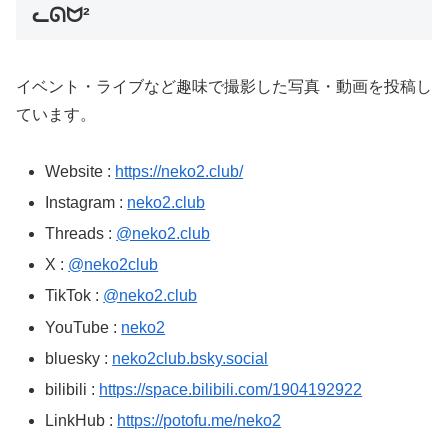
ᓚᘏᗢ²
イベント・ライブなど趣味で撮影した写真・動画を投稿し
ています。
Website :
https://neko2.club/
Instagram :
neko2.club
Threads :
@neko2.club
X :
@neko2club
TikTok :
@neko2.club
YouTube :
neko2
bluesky :
neko2club.bsky.social
bilibili :
https://space.bilibili.com/1904192922
LinkHub :
https://potofu.me/neko2