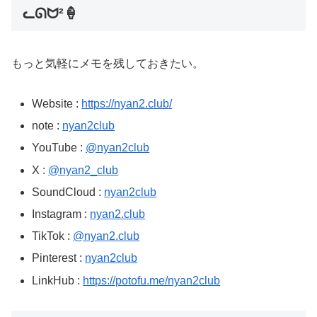
ᓚᘏᗢ²🍦
もっと気軽にメモを残しておきたい。
Website :
https://nyan2.club/
note :
nyan2club
YouTube :
@nyan2club
X :
@nyan2_club
SoundCloud :
nyan2club
Instagram :
nyan2.club
TikTok :
@nyan2.club
Pinterest :
nyan2club
LinkHub :
https://potofu.me/nyan2club